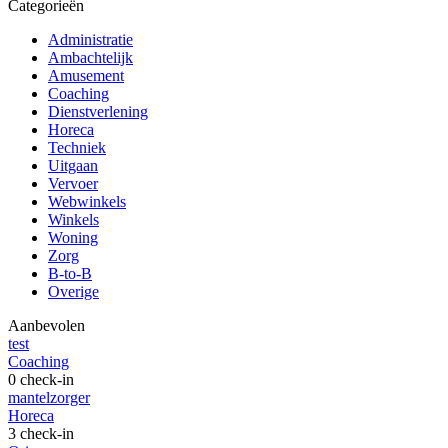
Categorieën
Administratie
Ambachtelijk
Amusement
Coaching
Dienstverlening
Horeca
Techniek
Uitgaan
Vervoer
Webwinkels
Winkels
Woning
Zorg
B-to-B
Overige
Aanbevolen
test
Coaching
0 check-in
mantelzorger
Horeca
3 check-in