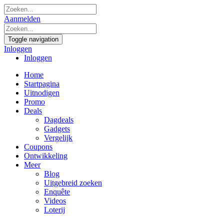
Aanmelden
Toggle navigation
Inloggen
Inloggen
Home
Startpagina
Uitnodigen
Promo
Deals
Dagdeals
Gadgets
Vergelijk
Coupons
Ontwikkeling
Meer
Blog
Uitgebreid zoeken
Enquête
Videos
Loterij