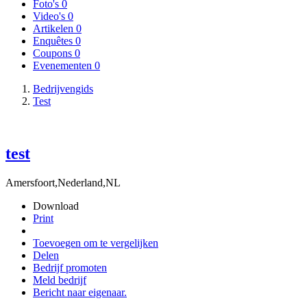
Foto's
0
Video's
0
Artikelen
0
Enquêtes
0
Coupons
0
Evenementen
0
Bedrijvengids
Test
test
Amersfoort,Nederland,NL
Download
Print
Toevoegen om te vergelijken
Delen
Bedrijf promoten
Meld bedrijf
Bericht naar eigenaar.