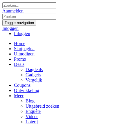
Aanmelden
Toggle navigation
Inloggen
Inloggen
Home
Startpagina
Uitnodigen
Promo
Deals
Dagdeals
Gadgets
Vergelijk
Coupons
Ontwikkeling
Meer
Blog
Uitgebreid zoeken
Enquête
Videos
Loterij